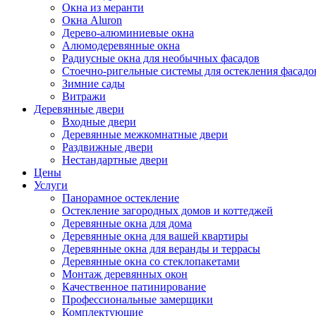
Окна из меранти
Окна Aluron
Дерево-алюминиевые окна
Алюмодеревянные окна
Радиусные окна для необычных фасадов
Стоечно-ригельные системы для остекления фасадо
Зимние сады
Витражи
Деревянные двери
Входные двери
Деревянные межкомнатные двери
Раздвижные двери
Нестандартные двери
Цены
Услуги
Панорамное остекление
Остекление загородных домов и коттеджей
Деревянные окна для дома
Деревянные окна для вашей квартиры
Деревянные окна для веранды и террасы
Деревянные окна со стеклопакетами
Монтаж деревянных окон
Качественное патинирование
Профессиональные замерщики
Комплектующие