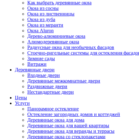
Как выбрать деревянные окна
Окна из сосны
Окна из лиственницы
Окна из дуба
Окна из меранти
Окна Aluron
Дерево-алюминиевые окна
Алюмодеревянные окна
Радиусные окна для необычных фасадов
Стоечно-ригельные системы для остекления фасадо
Зимние сады
Витражи
Деревянные двери
Входные двери
Деревянные межкомнатные двери
Раздвижные двери
Нестандартные двери
Цены
Услуги
Панорамное остекление
Остекление загородных домов и коттеджей
Деревянные окна для дома
Деревянные окна для вашей квартиры
Деревянные окна для веранды и террасы
Деревянные окна со стеклопакетами